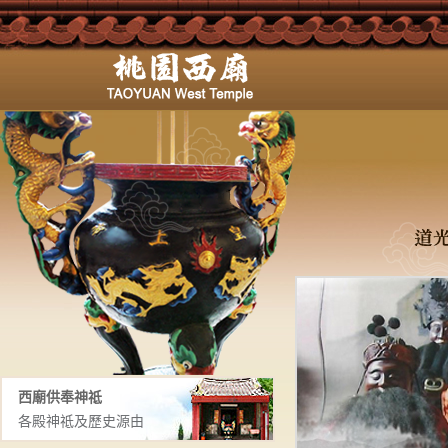
西廟供奉神祗
各殿神祗及歷史源由