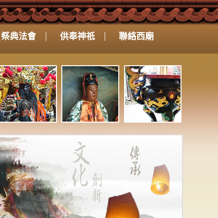
祭典法會
供奉神祇
聯絡西廟