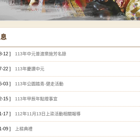
消息
8-12 ]
113年中元普渡樂施芳名錄
7-22 ]
113年慶讚中元
6-03 ]
113年公園踏青-健走活動
2-15 ]
113年甲辰年點燈事宜
1-17 ]
112年11月13日上梁活動相關報導
1-09 ]
上樑典禮