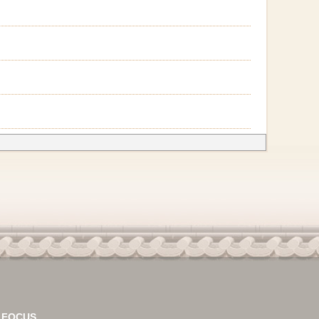
！
FOCUS