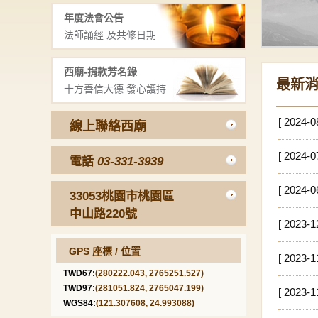
年度法會公告
法師誦經 及共修日期
西廟-捐款芳名錄
最新
十方善信大德 發心護持
[ 2024-0
線上聯絡西廟
[ 2024-0
電話
03-331-3939
[ 2024-0
33053桃園市桃園區
中山路220號
[ 2023-1
GPS 座標 / 位置
[ 2023-1
TWD67:
(280222.043, 2765251.527)
TWD97:
(281051.824, 2765047.199)
[ 2023-1
WGS84:
(121.307608, 24.993088)