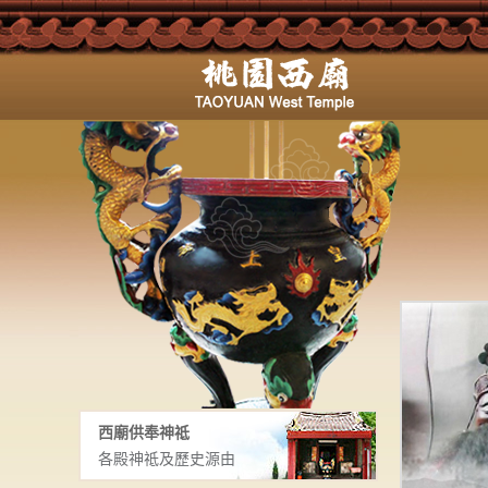
西廟供奉神祗
各殿神祗及歷史源由