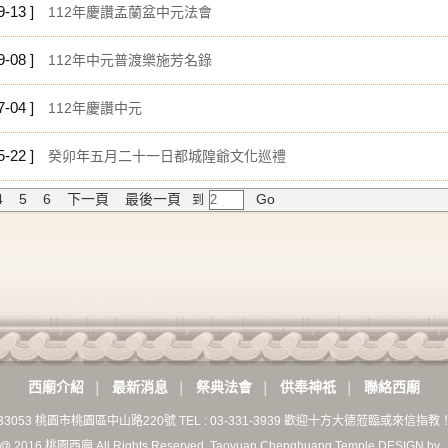
9-13 ]
112年慶讚孟蘭盆中元法會
9-08 ]
112年中元普渡樂施芳名錄
7-04 ]
112年慶讚中元
5-22 ]
癸卯年五月二十一日都城隍爺文化巡禮
4
5
6
下一頁
最後一頁
Go
到
西廟介紹
最新消息
祭典法會
供奉神祇
聯絡西廟
│
│
│
│
33053 桃園市桃園區中山路220號 TEL : 03-331-3939 歡迎十方大德蒞臨或來信指教
t @ 2016 桃園西廟 All Rights Reserved. Taoyuan Chenghuang Temple DESIGN by