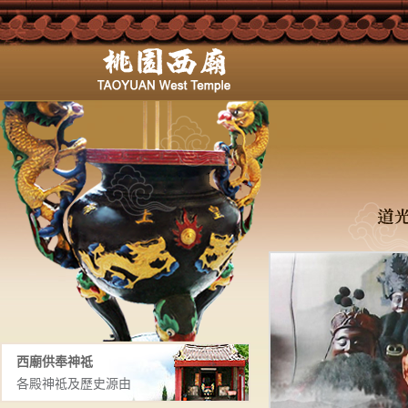
西廟供奉神祗
各殿神祗及歷史源由